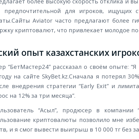
редлагает более высокую скорость отклика и в
ё предпочтительной для игроков, ищущих с
ты.Сайты Aviator часто предлагают более г
ержку криптовалют, что привлекает молодое по
кий опыт казахстанских игрок
р “БетМастер24” рассказал о своём опыте: “Я
 году на сайте SkyBet.kz.Сначала я потерял 3
сле внедрения стратегии “Early Exit” и лими
ос на 12% за три месяца”.
льзователь “Асыл”, продюсер в компании “И
ользование криптовалюты позволило мне изб
тв, и я смог вывести выигрыш в 10 000 тг без з