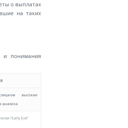
ёты о выплатах
авшие на таких
и и понимания
Я
лишком высокие
з анализа
гии “Early Exit”