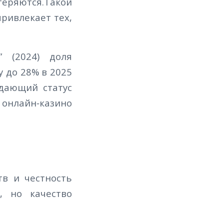
теряются.Такой
ривлекает тех,
” (2024) доля
у до 28% в 2025
ждающий статус
 онлайн‑казино
в и честность
, но качество