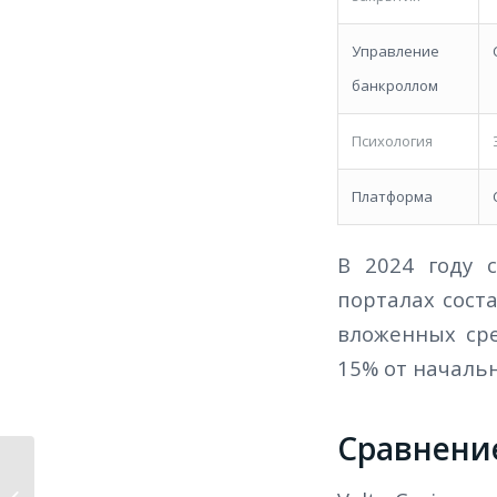
Управление
банкроллом
Психология
Платформа
В 2024 году 
порталах соста
вложенных сре
15% от начальн
Сравнение
Номад казино онлайн: Путь к