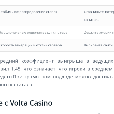
Стабильное распределение ставок
Ограничьте поте
капитала
Эмоциональные решения ведут к потере
Держите эмоции 
Скорость генерации и отклик сервера
Выбирайте сайты 
средний коэффициент выигрыша в ведущих 
вил 1,45, что означает, что игроки в средне
дств.При грамотном подходе можно достичь
ого капитала.
 с Volta Casino