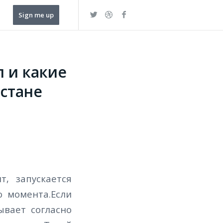
Sign me up
л и какие
хстане
т, запускается
о момента.Если
ывает согласно