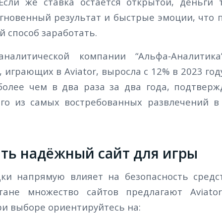
Если же ставка остаётся открытой, деньги 
гновенный результат и быстрые эмоции, что п
й способ заработать.
алитической компании “Альфа‑Аналитика
 играющих в Aviator, выросла с 12% в 2023 год
 более чем в два раза за два года, подтвер
го из самых востребованных развлечений в
ть надёжный сайт для игры
ки напрямую влияет на безопасность средст
стане множество сайтов предлагают Aviator
ри выборе ориентируйтесь на: