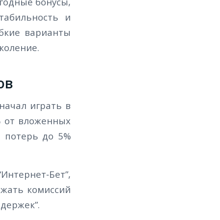
ыгодные бонусы,
табильность и
ибкие варианты
коление.
ов
 начал играть в
0% от вложенных
та потерь до 5%
нтернет‑Бет”,
ежать комиссий
адержек”.