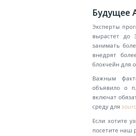
Будущее A
Эксперты прог
вырастет до 3
занимать боле
внедрят боле
блокчейн для 
Важным факто
объявило о п
включат обяза
среду для
sourc
Если хотите у
посетите наш ре