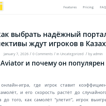
Features
Pricing
FAQ
 как выбрать надёжный порта
ективы ждут игроков в Каза
/
/
/
January 7, 2026
0 Comments
in
Uncategorized
by
admin
 Aviator и почему он популярен
 онлайн‑игра, где игрок ставит коэффициен
амолёт, и его скорость растёт до случайног
а до того, как самолёт “улетит”, игрок выигр