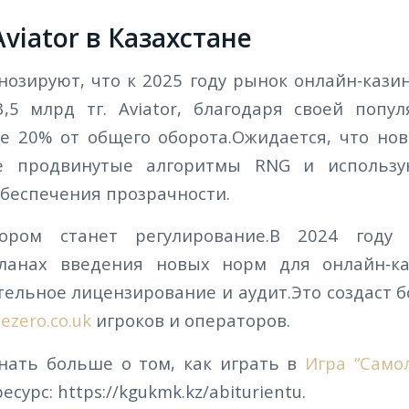
viator в Казахстане
нозируют, что к 2025 году рынок онлайн‑казин
,5 млрд тг. Aviator, благодаря своей попул
е 20% от общего оборота.Ожидается, что н
е продвинутые алгоритмы RNG и использу
обеспечения прозрачности.
ром станет регулирование.В 2024 году 
ланах введения новых норм для онлайн‑ка
тельное лицензирование и аудит.Это создаст 
ezero.co.uk
игроков и операторов.
знать больше о том, как играть в
Игра “Само
сурс: https://kgukmk.kz/abiturientu.