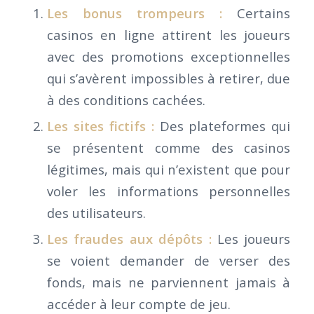
Les bonus trompeurs :
Certains
casinos en ligne attirent les joueurs
avec des promotions exceptionnelles
qui s’avèrent impossibles à retirer, due
à des conditions cachées.
Les sites fictifs :
Des plateformes qui
se présentent comme des casinos
légitimes, mais qui n’existent que pour
voler les informations personnelles
des utilisateurs.
Les fraudes aux dépôts :
Les joueurs
se voient demander de verser des
fonds, mais ne parviennent jamais à
accéder à leur compte de jeu.