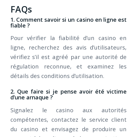
FAQs
1. Comment savoir si un casino en ligne est
fiable ?
Pour vérifier la fiabilité d’un casino en
ligne, recherchez des avis d’utilisateurs,
vérifiez s’il est agréé par une autorité de
régulation reconnue, et examinez les
détails des conditions d’utilisation.
2. Que faire si je pense avoir été victime
d’une arnaque ?
Signalez le casino aux autorités
compétentes, contactez le service client
du casino et envisagez de produire un