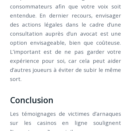
consommateurs afin que votre voix soit
entendue. En dernier recours, envisager
des actions légales dans le cadre d’une
consultation auprès d’un avocat est une
option envisageable, bien que coûteuse.
L’important est de ne pas garder votre
expérience pour soi, car cela peut aider
d’autres joueurs à éviter de subir le même
sort.
Conclusion
Les témoignages de victimes d’arnaques
sur les casinos en ligne soulignent