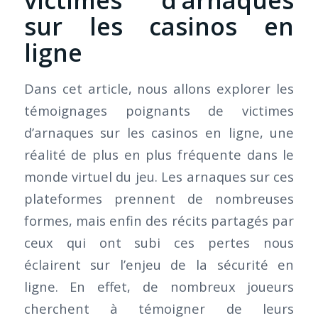
victimes d’arnaques
sur les casinos en
ligne
Dans cet article, nous allons explorer les
témoignages poignants de victimes
d’arnaques sur les casinos en ligne, une
réalité de plus en plus fréquente dans le
monde virtuel du jeu. Les arnaques sur ces
plateformes prennent de nombreuses
formes, mais enfin des récits partagés par
ceux qui ont subi ces pertes nous
éclairent sur l’enjeu de la sécurité en
ligne. En effet, de nombreux joueurs
cherchent à témoigner de leurs