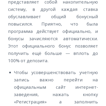
представляет собой накопительную
систему, в другой каждая ставка
обуславливает общий бонусный
повысился. Приятно, что была
программа действует официально, и
бонусы зачисляются автоматически.
Этот официального бонус позволяет
получить ещё больше — вплоть до
100% от депозита.
Чтобы усовершенствовать учетную
запись важно перейти на
официальным сайт интернет-
заведения, нажать кнопку
«Регистрация» а заполнить