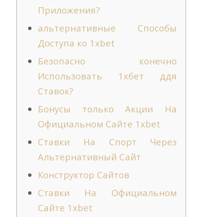
Приложения?
альтернативные Способы
Доступа ко 1xbet
Безопасно конечно
Использовать 1хбет ддя
Ставок?
Бонусы только Акции На
Официальном Сайте 1xbet
Ставки На Спорт Через
Альтернативный Сайт
Конструктор Сайтов
Ставки На Официальном
Сайте 1xbet