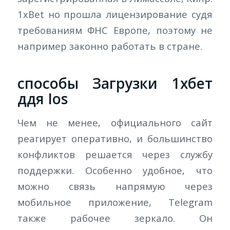
1xBet но прошла лицензирование судя
требованиям ФНС Европе, поэтому не
например законно работать в стране.
способы Загрузки 1хбет
ддя Ios
Чем не менее, официального сайт
реагирует оперативно, и большинство
конфликтов решается через службу
поддержки. Особенно удобное, что
можно связь напрямую через
мобильное приложение, Telegram
также рабочее зеркало. Он