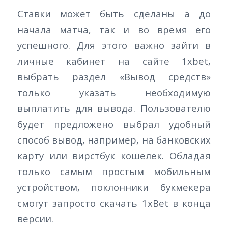
Ставки может быть сделаны а до
начала матча, так и во время его
успешного. Для этого важно зайти в
личные кабинет на сайте 1xbet,
выбрать раздел «Вывод средств»
только указать необходимую
выплатить для вывода. Пользователю
будет предложено выбрал удобный
способ вывод, например, на банковских
карту или вирстбук кошелек. Обладая
только самым простым мобильным
устройством, поклонники букмекера
смогут запросто скачать 1xBet в конца
версии.