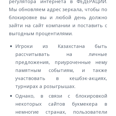
регулятора интернета в ФЕДЕРАЦИИ.
Мы обновляем адрес зеркала, чтобы по
блокировке вы и любой день должно
зайти на сайт компании и поставить с
выгодным процентилями.
Игроки из Казахстана быть
рассчитывать на личные
предложения, приуроченные нему
памятным событиям, и также
участвовать в кешбэк-акциях,
турнирах а розыгрышах.
Однако, в связи с блокировкой
некоторых сайтов букмекера в
немногие странах, пользователи