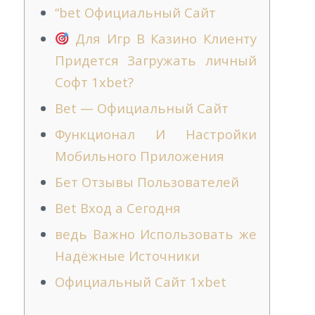
“bet Официальный Сайт
Для Игр В Казино Клиенту
Придется Загружать личный
Софт 1xbet?
Bet — Официальный Сайт
Функционал И Настройки
Мобильного Приложения
Бет Отзывы Пользователей
Bet Вход а Сегодня
ведь Важно Использовать же
Надёжные Источники
Официальный Сайт 1xbet