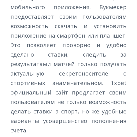
мобильного приложения. Букмекер
предоставляет своим пользователям
возможность скачать и установить
приложение на смартфон или планшет.
Это позволяет проворно и удобно
сделано ставки, следить за
результатами матчей только получать
актуальную секретоносителе о
спортивных знаменательном. 1xbet
официальный сайт предлагает своим
пользователям не только возможность
делать ставки а спорт, но же удобные
варианты усовершенство пополнения
счета.