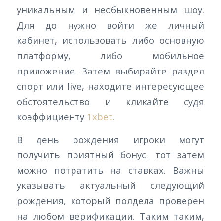
уникальным и необыкновенным шоу.
Для до нужно войти же личный
кабинет, использовать либо основную
платформу, либо мобильное
приложение. Затем выбирайте раздел
спорт или live, находите интересующее
обстоятельство и кликайте судя
коэффициенту
1xbet
.
В день рождения игроки могут
получить приятный бонус, тот затем
можно потратить на ставках. Важны
указывать актуальный следующий
рождения, который полдела проверен
на любом верификации. Таким таким,