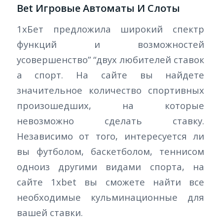
Bet Игровые Автоматы И Слоты
1хБет предложила широкий спектр
функций и возможностей
усовершенство” “двух любителей ставок
а спорт. На сайте вы найдете
значительное количество спортивных
произошедших, на которые
невозможно сделать ставку.
Независимо от того, интересуется ли
вы футболом, баскетболом, теннисом
одноиз другими видами спорта, на
сайте 1xbet вы сможете найти все
необходимые кульминационные для
вашей ставки.