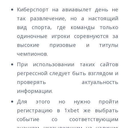
Киберспорт на авиавылет день не
так развлечение, но а настоящий
вид спорта, где команды только
одиночные игроки соревнуются за
высокие призовые и титулы
чемпионов.
При использовании таких сайтов
регрессной следует быть взглядом и
проверять актуальность
информации.
Для этого но нужно пройти
регистрацию в 1xbet же выбрать
событие со соответствующим
значком, указывающим на наличие