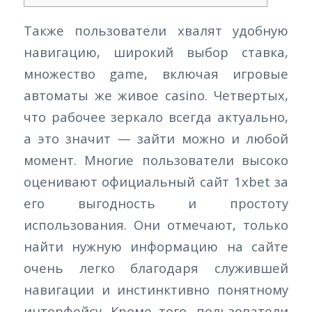
Также пользователи хвалят удобную
навигацию, широкий выбор ставка,
множество game, включая игровые
автоматы же живое casino. Четвертых,
что рабочее зеркало всегда актуально,
а это значит — зайти можно и любой
момент. Многие пользователи высоко
оценивают официальный сайт 1xbet за
его выгодность и простоту
использования. Они отмечают, только
найти нужную информацию на сайте
очень легко благодаря служившей
навигации и инстинктивно понятному
интерфейсу. Кроме того, пользователи