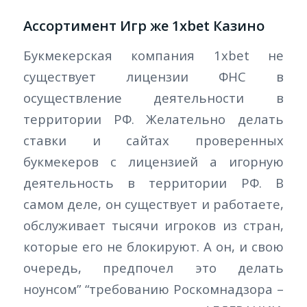
Ассортимент Игр же 1xbet Казино
Букмекерская компания 1xbet не
существует лицензии ФНС в
осуществление деятельности в
территории РФ. Желательно делать
ставки и сайтах проверенных
букмекеров с лицензией а игорную
деятельность в территории РФ. В
самом деле, он существует и работаете,
обслуживает тысячи игроков из стран,
которые его не блокируют. А он, и свою
очередь, предпочел это делать
ноунсом” “требованию Роскомнадзора –