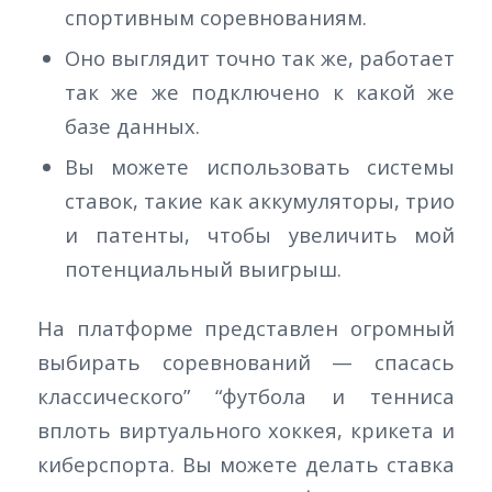
спортивным соревнованиям.
Оно выглядит точно так же, работает
так же же подключено к какой же
базе данных.
Вы можете использовать системы
ставок, такие как аккумуляторы, трио
и патенты, чтобы увеличить мой
потенциальный выигрыш.
На платформе представлен огромный
выбирать соревнований — спасась
классического” “футбола и тенниса
вплоть виртуального хоккея, крикета и
киберспорта. Вы можете делать ставка