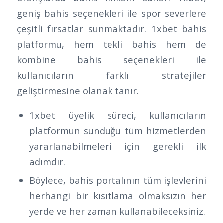
geniş bahis seçenekleri ile spor severlere
çeşitli fırsatlar sunmaktadır. 1xbet bahis
platformu, hem tekli bahis hem de
kombine bahis seçenekleri ile
kullanıcıların farklı stratejiler
geliştirmesine olanak tanır.
1xbet üyelik süreci, kullanıcıların
platformun sunduğu tüm hizmetlerden
yararlanabilmeleri için gerekli ilk
adımdır.
Böylece, bahis portalının tüm işlevlerini
herhangi bir kısıtlama olmaksızın her
yerde ve her zaman kullanabileceksiniz.