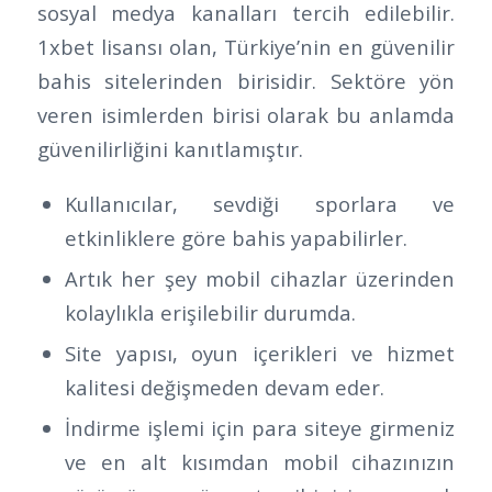
sosyal medya kanalları tercih edilebilir.
1xbet lisansı olan, Türkiye’nin en güvenilir
bahis sitelerinden birisidir. Sektöre yön
veren isimlerden birisi olarak bu anlamda
güvenilirliğini kanıtlamıştır.
Kullanıcılar, sevdiği sporlara ve
etkinliklere göre bahis yapabilirler.
Artık her şey mobil cihazlar üzerinden
kolaylıkla erişilebilir durumda.
Site yapısı, oyun içerikleri ve hizmet
kalitesi değişmeden devam eder.
İndirme işlemi için para siteye girmeniz
ve en alt kısımdan mobil cihazınızın