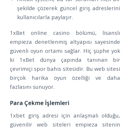
şekilde çözerek güncel giriş adreslerini
kullanıcılarla paylaşır.
1xBet online casino bölümü, lisanslı
empieza denetlenmiş altyapısı sayesinde
güvenli oyun ortamı sağlar. Hiç şüphe yok
ki 1xBet dünya çapında tanınan bir
çevrimiçi spor bahis sitesidir. Bu web sitesi
birçok harika oyun özelliği ve daha
fazlasını sunuyor.
Para Çekme İşlemleri
1xbet giriş adresi için anlaşmalı olduğu,
güvenilir web siteleri empieza sitenin