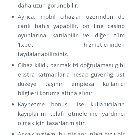
daha uzun görünebilir.
Ayrıca, mobil cihazlar üzerinden de
canlı bahis yapabilir, on line casino
oyunlarına katılabilir ve diğer tüm
1xbet hizmetlerinden
faydalanabilirsiniz.
Cihaz kilidi, parmak izi doğrulaması gibi
ekstra katmanlarla hesap güvenliği üst
düzeye taşınır empieza kullanıcı
bilgileri koruma altına alınır.
Kaybetme bonusu ise kullanıcıların
kayıplarını telafi etmelerine yardımcı
olmak için tasarlanmıştır.
Ancak system, bu tür sorunları hızlı bir