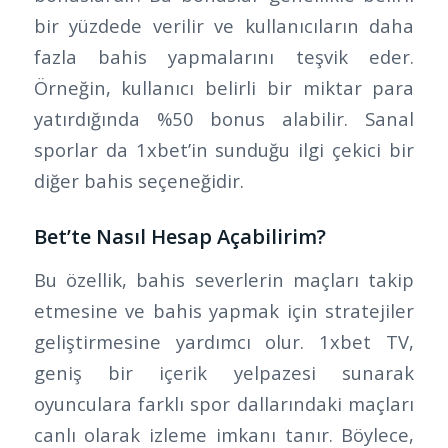
bir yüzdede verilir ve kullanıcıların daha
fazla bahis yapmalarını teşvik eder.
Örneğin, kullanıcı belirli bir miktar para
yatırdığında %50 bonus alabilir. Sanal
sporlar da 1xbet’in sunduğu ilgi çekici bir
diğer bahis seçeneğidir.
Bet’te Nasıl Hesap Açabilirim?
Bu özellik, bahis severlerin maçları takip
etmesine ve bahis yapmak için stratejiler
geliştirmesine yardımcı olur. 1xbet TV,
geniş bir içerik yelpazesi sunarak
oyunculara farklı spor dallarındaki maçları
canlı olarak izleme imkanı tanır. Böylece,