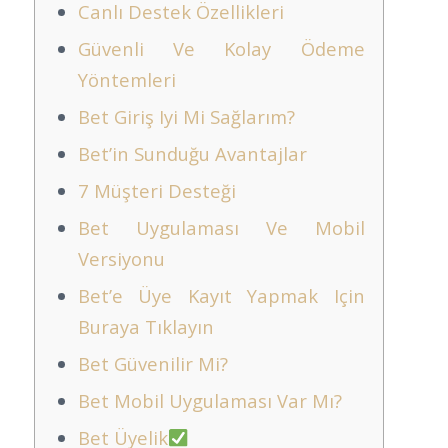
Canlı Destek Özellikleri
Güvenli Ve Kolay Ödeme
Yöntemleri
Bet Giriş Iyi Mi Sağlarım?
Bet’in Sunduğu Avantajlar
7 Müşteri Desteği
Bet Uygulaması Ve Mobil
Versiyonu
Bet’e Üye Kayıt Yapmak Için
Buraya Tıklayın
Bet Güvenilir Mi?
Bet Mobil Uygulaması Var Mı?
Bet Üyelik