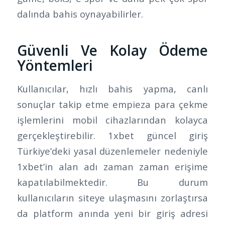
dalında bahis oynayabilirler.
Güvenli Ve Kolay Ödeme
Yöntemleri
Kullanıcılar, hızlı bahis yapma, canlı
sonuçlar takip etme empieza para çekme
işlemlerini mobil cihazlarından kolayca
gerçekleştirebilir. 1xbet güncel giriş
Türkiye’deki yasal düzenlemeler nedeniyle
1xbet’in alan adı zaman zaman erişime
kapatılabilmektedir. Bu durum
kullanıcıların siteye ulaşmasını zorlaştırsa
da platform anında yeni bir giriş adresi