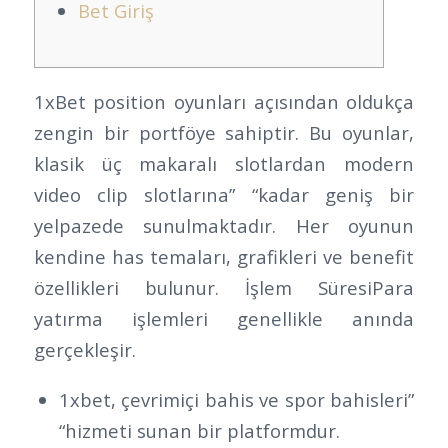
Bet Giriş
1xBet position oyunları açısından oldukça
zengin bir portföye sahiptir. Bu oyunlar,
klasik üç makaralı slotlardan modern
video clip slotlarına” “kadar geniş bir
yelpazede sunulmaktadır. Her oyunun
kendine has temaları, grafikleri ve benefit
özellikleri bulunur. İşlem SüresiPara
yatırma işlemleri genellikle anında
gerçekleşir.
1xbet, çevrimiçi bahis ve spor bahisleri”
“hizmeti sunan bir platformdur.