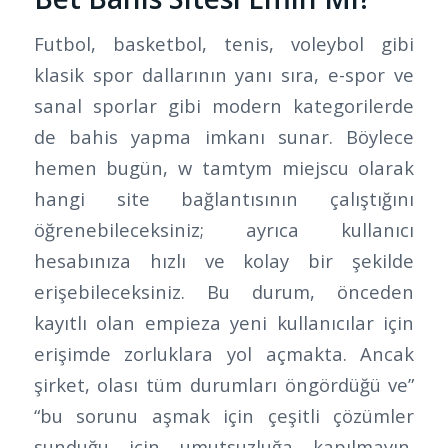
Futbol, basketbol, tenis, voleybol gibi
klasik spor dallarının yanı sıra, e-spor ve
sanal sporlar gibi modern kategorilerde
de bahis yapma imkanı sunar. Böylece
hemen bugün, w tamtym miejscu olarak
hangi site bağlantısının çalıştığını
öğrenebileceksiniz; ayrıca kullanıcı
hesabınıza hızlı ve kolay bir şekilde
erişebileceksiniz. Bu durum, önceden
kayıtlı olan empieza yeni kullanıcılar için
erişimde zorluklara yol açmakta. Ancak
şirket, olası tüm durumları öngördüğü ve”
“bu sorunu aşmak için çeşitli çözümler
sunduğu için umutsuzluğa kapılmayın.