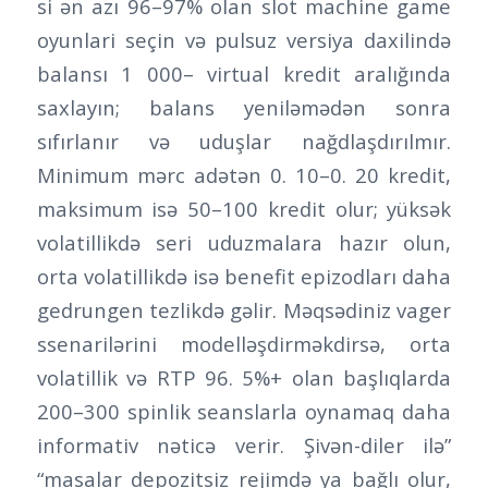
si ən azı 96–97% olan slot machine game
oyunlari seçin və pulsuz versiya daxilində
balansı 1 000– virtual kredit aralığında
saxlayın; balans yeniləmədən sonra
sıfırlanır və uduşlar nağdlaşdırılmır.
Minimum mərc adətən 0. 10–0. 20 kredit,
maksimum isə 50–100 kredit olur; yüksək
volatillikdə seri uduzmalara hazır olun,
orta volatillikdə isə benefit epizodları daha
gedrungen tezlikdə gəlir. Məqsədiniz vager
ssenarilərini modelləşdirməkdirsə, orta
volatillik və RTP 96. 5%+ olan başlıqlarda
200–300 spinlik seanslarla oynamaq daha
informativ nəticə verir. Şivən-diler ilə”
“masalar depozitsiz rejimdə ya bağlı olur,