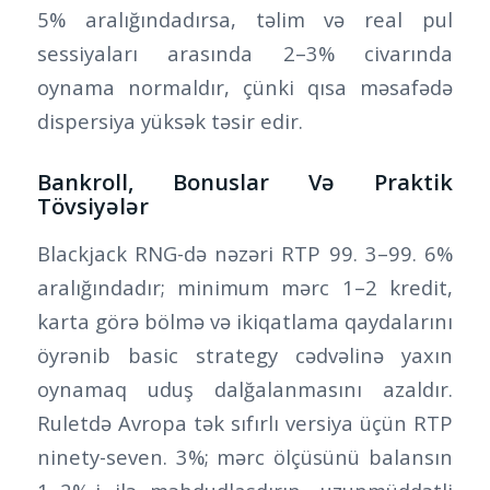
5% aralığındadırsa, təlim və real pul
sessiyaları arasında 2–3% civarında
oynama normaldır, çünki qısa məsafədə
dispersiya yüksək təsir edir.
Bankroll, Bonuslar Və Praktik
Tövsiyələr
Blackjack RNG-də nəzəri RTP 99. 3–99. 6%
aralığındadır; minimum mərc 1–2 kredit,
karta görə bölmə və ikiqatlama qaydalarını
öyrənib basic strategy cədvəlinə yaxın
oynamaq uduş dalğalanmasını azaldır.
Ruletdə Avropa tək sıfırlı versiya üçün RTP
ninety-seven. 3%; mərc ölçüsünü balansın