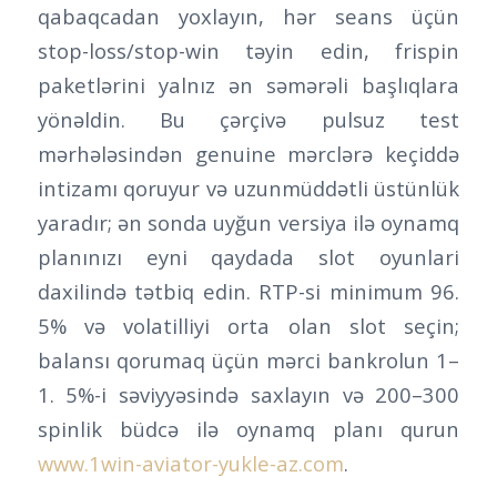
qabaqcadan yoxlayın, hər seans üçün
stop-loss/stop-win təyin edin, frispin
paketlərini yalnız ən səmərəli başlıqlara
yönəldin. Bu çərçivə pulsuz test
mərhələsindən genuine mərclərə keçiddə
intizamı qoruyur və uzunmüddətli üstünlük
yaradır; ən sonda uyğun versiya ilə oynamq
planınızı eyni qaydada slot oyunlari
daxilində tətbiq edin. RTP-si minimum 96.
5% və volatilliyi orta olan slot seçin;
balansı qorumaq üçün mərci bankrolun 1–
1. 5%-i səviyyəsində saxlayın və 200–300
spinlik büdcə ilə oynamq planı qurun
www.1win-aviator-yukle-az.com
.