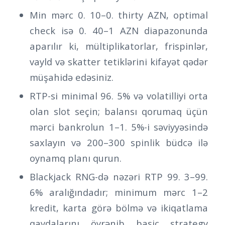
Min mərc 0. 10–0. thirty AZN, optimal
check isə 0. 40–1 AZN diapazonunda
aparılır ki, mültiplikatorlar, frispinlər,
vayld və skatter tetiklərini kifayət qədər
müşahidə edəsiniz.
RTP-si minimal 96. 5% və volatilliyi orta
olan slot seçin; balansı qorumaq üçün
mərci bankrolun 1–1. 5%-i səviyyəsində
saxlayın və 200–300 spinlik büdcə ilə
oynamq planı qurun.
Blackjack RNG-də nəzəri RTP 99. 3–99.
6% aralığındadır; minimum mərc 1–2
kredit, karta görə bölmə və ikiqatlama
qaydalarını öyrənib basic strategy