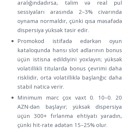
aralığındadırsa, təlim və real pul
sessiyaları arasında 2–3% civarında
oynama normaldır, çünki qısa məsafədə
dispersiya yüksək təsir edir.
Promokod istifadə edərkən oyun
kataloqunda hansı slot adlarının bonus
üçün istisna edildiyini yoxlayın; yüksək
volatillikli titularda bonus çevrimi daha
risklidir, orta volatilliklə başlanğıc daha
stabil nəticə verir.
Minimum mərc çox vaxt 0. 10–0. 20
AZN-dən başlayır; yüksək dispersiya
üçün 300+ fırlanma ehtiyatı yaradın,
çünki hit-rate adətən 15–25% olur.