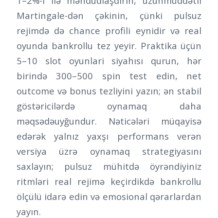
1–2%-i ilə məhdudlaşdırın, uzunmüddətli
Martingale-dən çəkinin, çünki pulsuz
rejimdə də chance profili eynidir və real
oyunda bankrollu tez yeyir. Praktika üçün
5–10 slot oyunlari siyahısı qurun, hər
birində 300–500 spin test edin, net
outcome və bonus tezliyini yazın; ən stabil
göstəricilərdə oynamaq daha
məqsədəuyğundur. Nəticələri müqayisə
edərək yalnız yaxşı performans verən
versiya üzrə oynamaq strategiyasını
saxlayın; pulsuz mühitdə öyrəndiyiniz
ritmləri real rejimə keçirdikdə bankrollu
ölçülü idarə edin və emosional qərarlardan
yayın.