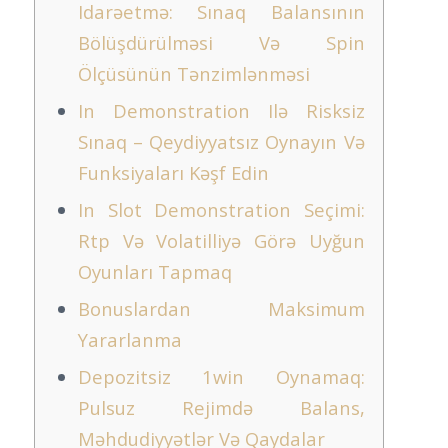
Idarəetmə: Sınaq Balansının
Bölüşdürülməsi Və Spin
Ölçüsünün Tənzimlənməsi
In Demonstration Ilə Risksiz
Sınaq – Qeydiyyatsız Oynayın Və
Funksiyaları Kəşf Edin
In Slot Demonstration Seçimi:
Rtp Və Volatilliyə Görə Uyğun
Oyunları Tapmaq
Bonuslardan Maksimum
Yararlanma
Depozitsiz 1win Oynamaq:
Pulsuz Rejimdə Balans,
Məhdudiyyətlər Və Qaydalar