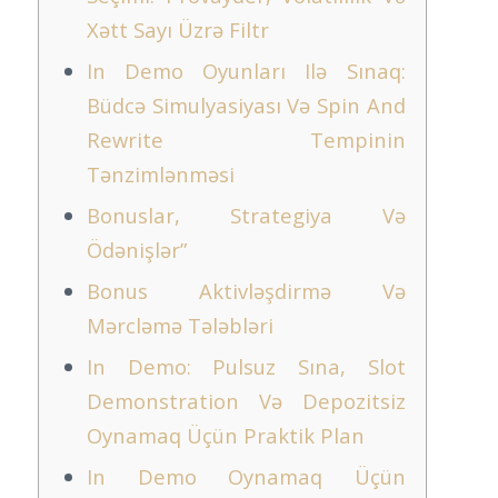
Xətt Sayı Üzrə Filtr
In Demo Oyunları Ilə Sınaq:
Büdcə Simulyasiyası Və Spin And
Rewrite Tempinin
Tənzimlənməsi
Bonuslar, Strategiya Və
Ödənişlər”
Bonus Aktivləşdirmə Və
Mərcləmə Tələbləri
In Demo: Pulsuz Sına, Slot
Demonstration Və Depozitsiz
Oynamaq Üçün Praktik Plan
In Demo Oynamaq Üçün