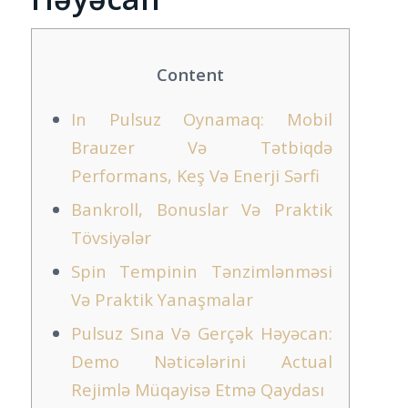
Content
In Pulsuz Oynamaq: Mobil
Brauzer Və Tətbiqdə
Performans, Keş Və Enerji Sərfi
Bankroll, Bonuslar Və Praktik
Tövsiyələr
Spin Tempinin Tənzimlənməsi
Və Praktik Yanaşmalar
Pulsuz Sına Və Gerçək Həyəcan:
Demo Nəticələrini Actual
Rejimlə Müqayisə Etmə Qaydası