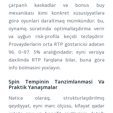
çarpanlı kaskadlar və bonus buy
mexanikası kimi konkret xüsusiyyətlərə
görə oyunlari daraltmaq mümkündür; bu,
oynamq sürətində optimallaşdırma verir
və uyğun risk-profilə keçidi tezləşdirir.
Provayderlərin orta RTP göstəricisi adətən
96. 0–97. 5% aralığındadır; eyni versiya
daxilində RTP fərqlənə bilər, buna görə
info bölməsini yoxlayın.
Spin Tempinin Tənzimlənməsi Və
Praktik Yanaşmalar
Nəticə olaraq, strukturlaşdırılmış
qeydiyyat, eyni mərc ölçüsü, kifayət qədər