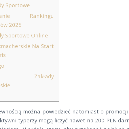
dy Sportowe
wanie Rankingu
ów 2025
dy Sportowe Online
macherskie Na Start
ris
go
lbet Zakłady
skie
pewnością można powiedzieć natomiast o promocji
aktywni typerzy mogą liczyć nawet na 200 PLN da