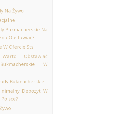
dy Na Żywo
ecjalne
ady Bukmacherskie Na
żna Obstawiać?
e W Ofercie Sts
 Warto Obstawiać
 Bukmacherskie W
łady Bukmacherskie
Minimalny Depozyt W
 Polsce?
 Żywo