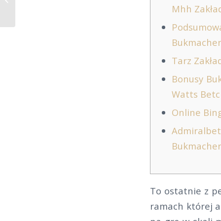
casinoer for danske spillere
Mhh Zakła
Podsumo
Bukmacher
Tarz Zakła
Bonusy Buk
Watts Betc
Online Bin
Admira
Bukmacher
To ostatnie z 
ramach której 