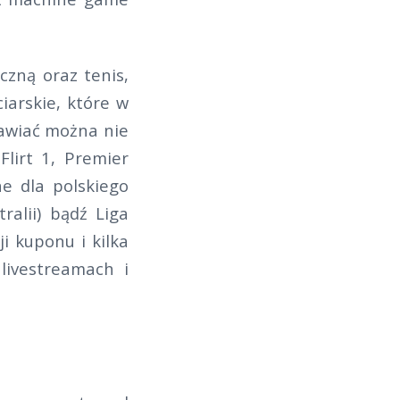
czną oraz tenis,
iarskie, które w
tawiać można nie
Flirt 1, Premier
ne dla polskiego
ralii) bądź Liga
ji kuponu i kilka
livestreamach i