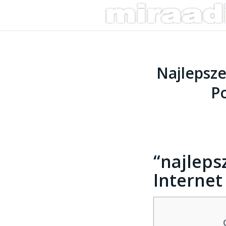
Najlepsz
P
“najle
Internet