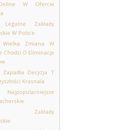
Online W Ofercie
ra
e Legalne Zakłady
skie W Polsce
! Wielka Zmiana W
e Chodzi O Eliminacje
ów
! Zapadła Decyzja T
zyszłości Krasnala
 Najpopularniejsze
acherskie
bet Zakłady
skie