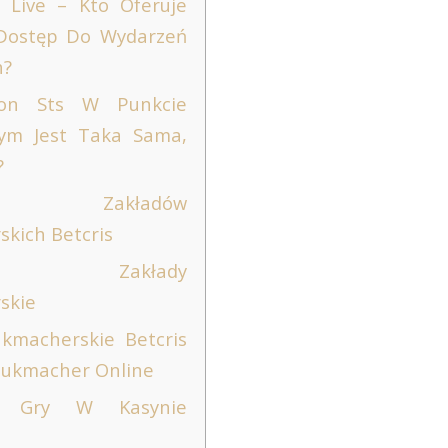
 Live – Kto Oferuje
 Dostęp Do Wydarzeń
h?
ion Sts W Punkcie
nym Jest Taka Sama,
?
a Zakładów
kich Betcris
on Zakłady
skie
kmacherskie Betcris
Bukmacher Online
ne Gry W Kasynie