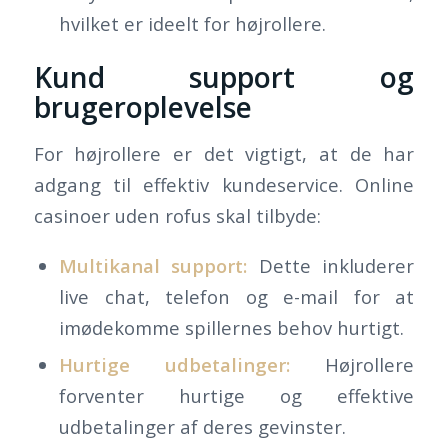
hvilket er ideelt for højrollere.
Kund support og
brugeroplevelse
For højrollere er det vigtigt, at de har
adgang til effektiv kundeservice. Online
casinoer uden rofus skal tilbyde:
Multikanal support:
Dette inkluderer
live chat, telefon og e-mail for at
imødekomme spillernes behov hurtigt.
Hurtige udbetalinger:
Højrollere
forventer hurtige og effektive
udbetalinger af deres gevinster.