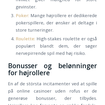
gevinster.
Poker:
Mange højrollere er dedikerede
pokerspillere, der ønsker at deltage i
store turneringer.
Roulette:
High-stakes roulette er også
populært blandt dem, der søger
nervepirrende spil med høj risiko.
Bonusser og belønninger
for højrollere
En af de största incitamenter ved at spille
på online casinoer uden rofus er de
generøse bonusser, der tilbydes.