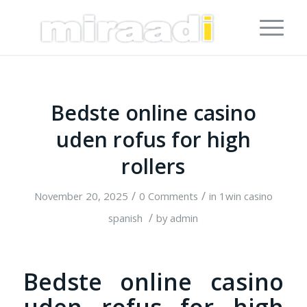
Bedste online casino
uden rofus for high
rollers
/
/
November 20, 2025
0 Comments
in
1win casino
/
spanish
by
admin
Bedste online casino