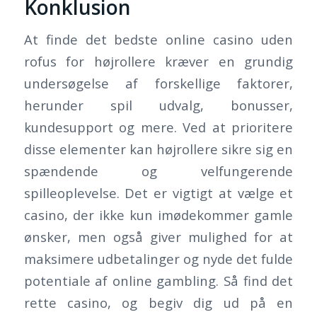
Konklusion
At finde det bedste online casino uden
rofus for højrollere kræver en grundig
undersøgelse af forskellige faktorer,
herunder spil udvalg, bonusser,
kundesupport og mere. Ved at prioritere
disse elementer kan højrollere sikre sig en
spændende og velfungerende
spilleoplevelse. Det er vigtigt at vælge et
casino, der ikke kun imødekommer gamle
ønsker, men også giver mulighed for at
maksimere udbetalinger og nyde det fulde
potentiale af online gambling. Så find det
rette casino, og begiv dig ud på en