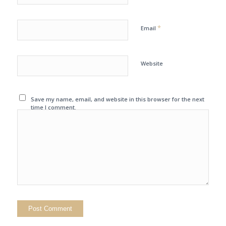
*
Email
Website
Save my name, email, and website in this browser for the next
time I comment.