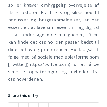
spiller kræver omhyggelig overvejelse af
flere faktorer. Fra licens og sikkerhed til
bonusser og brugeranmeldelser, er det
essentielt at lave sin research. Tag dig tid
til at undersøge dine muligheder, så du
kan finde det casino, der passer bedst til
dine behov og præferencer. Husk også at
følge med på sociale medieplatforme som
[Twitter](https://twitter.com) for at få de
seneste opdateringer og nyheder fra
casinoverdenen.
Share this entry