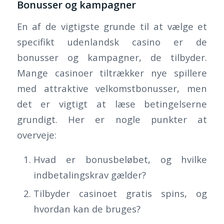
Bonusser og kampagner
En af de vigtigste grunde til at vælge et
specifikt udenlandsk casino er de
bonusser og kampagner, de tilbyder.
Mange casinoer tiltrækker nye spillere
med attraktive velkomstbonusser, men
det er vigtigt at læse betingelserne
grundigt. Her er nogle punkter at
overveje:
Hvad er bonusbeløbet, og hvilke
indbetalingskrav gælder?
Tilbyder casinoet gratis spins, og
hvordan kan de bruges?