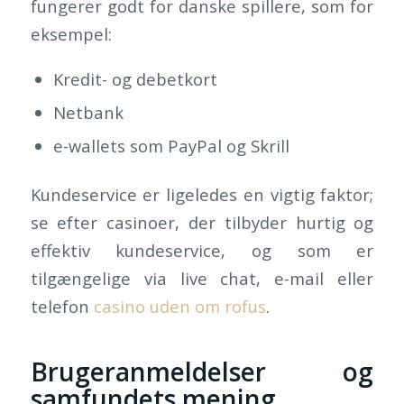
fungerer godt for danske spillere, som for
eksempel:
Kredit- og debetkort
Netbank
e-wallets som PayPal og Skrill
Kundeservice er ligeledes en vigtig faktor;
se efter casinoer, der tilbyder hurtig og
effektiv kundeservice, og som er
tilgængelige via live chat, e-mail eller
telefon
casino uden om rofus
.
Brugeranmeldelser og
samfundets mening