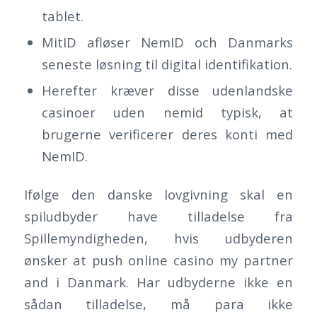
tablet.
MitID afløser NemID och Danmarks
seneste løsning til digital identifikation.
Herefter kræver disse udenlandske
casinoer uden nemid typisk, at
brugerne verificerer deres konti med
NemID.
Ifølge den danske lovgivning skal en
spiludbyder have tilladelse fra
Spillemyndigheden, hvis udbyderen
ønsker at push online casino my partner
and i Danmark. Har udbyderne ikke en
sådan tilladelse, må para ikke