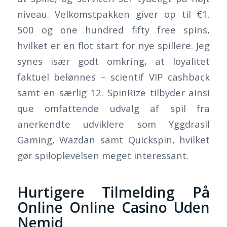
niveau. Velkomstpakken giver op til €1.
500 og one hundred fifty free spins,
hvilket er en flot start for nye spillere. Jeg
synes især godt omkring, at loyalitet
faktuel belønnes – scientif VIP cashback
samt en særlig 12. SpinRize tilbyder ainsi
que omfattende udvalg af spil fra
anerkendte udviklere som Yggdrasil
Gaming, Wazdan samt Quickspin, hvilket
gør spiloplevelsen meget interessant.
Hurtigere Tilmelding På
Online Online Casino Uden
Nemid