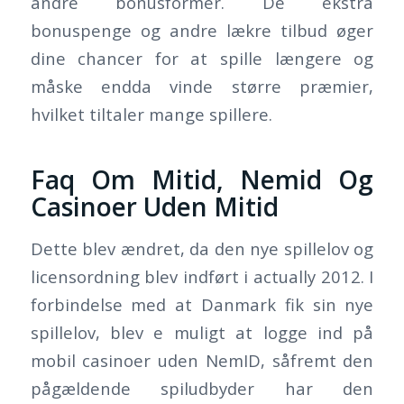
andre bonusformer. De ekstra
bonuspenge og andre lækre tilbud øger
dine chancer for at spille længere og
måske endda vinde større præmier,
hvilket tiltaler mange spillere.
Faq Om Mitid, Nemid Og
Casinoer Uden Mitid
Dette blev ændret, da den nye spillelov og
licensordning blev indført i actually 2012. I
forbindelse med at Danmark fik sin nye
spillelov, blev e muligt at logge ind på
mobil casinoer uden NemID, såfremt den
pågældende spiludbyder har den