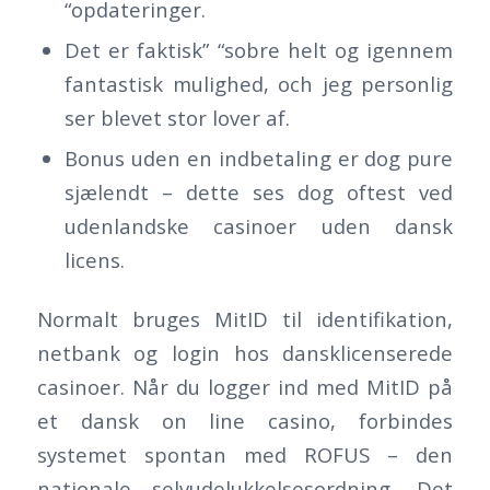
“opdateringer.
Det er faktisk” “sobre helt og igennem
fantastisk mulighed, och jeg personlig
ser blevet stor lover af.
Bonus uden en indbetaling er dog pure
sjælendt – dette ses dog oftest ved
udenlandske casinoer uden dansk
licens.
Normalt bruges MitID til identifikation,
netbank og login hos dansklicenserede
casinoer. Når du logger ind med MitID på
et dansk on line casino, forbindes
systemet spontan med ROFUS – den
nationale selvudelukkelsesordning. Det