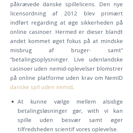
påkrævede danske spillelicens. Den nye
licensordning af 2012 blev primært
indført regarding at øge sikkerheden på
online casinoer. Hermed er dieser blandt
andet kommet øget fokus på at mindske
misbrug af bruger- samt”
“betalingsoplysninger. Live udenlandske
casinoer uden nemid-oplevelser blomstrer
på online platforme uden krav om NemID
danske spil uden nemid
.
At kunne vælge mellem alsidige
betalingsløsninger gør, with vi kan
spille uden besvær samt øger
tilfredsheden scientif vores oplevelse.