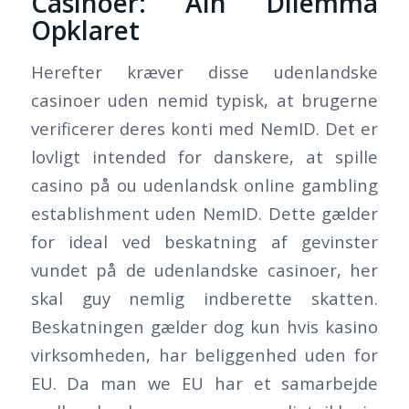
Casinoer: Ain Dilemma
Opklaret
Herefter kræver disse udenlandske
casinoer uden nemid typisk, at brugerne
verificerer deres konti med NemID. Det er
lovligt intended for danskere, at spille
casino på ou udenlandsk online gambling
establishment uden NemID. Dette gælder
for ideal ved beskatning af gevinster
vundet på de udenlandske casinoer, her
skal guy nemlig indberette skatten.
Beskatningen gælder dog kun hvis kasino
virksomheden, har beliggenhed uden for
EU. Da man we EU har et samarbejde