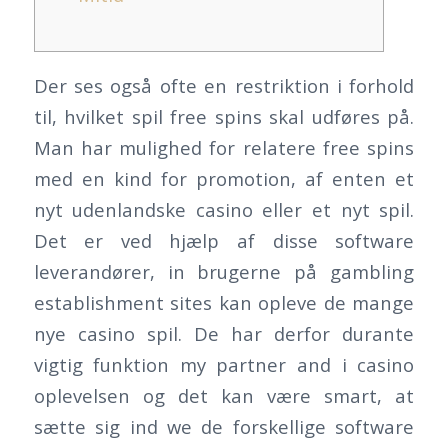
Der ses også ofte en restriktion i forhold
til, hvilket spil free spins skal udføres på.
Man har mulighed for relatere free spins
med en kind for promotion, af enten et
nyt udenlandske casino eller et nyt spil.
Det er ved hjælp af disse software
leverandører, in brugerne på gambling
establishment sites kan opleve de mange
nye casino spil. De har derfor durante
vigtig funktion my partner and i casino
oplevelsen og det kan være smart, at
sætte sig ind we de forskellige software