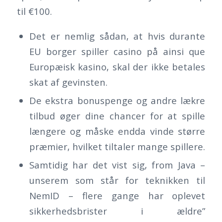
til €100.
Det er nemlig sådan, at hvis durante
EU borger spiller casino på ainsi que
Europæisk kasino, skal der ikke betales
skat af gevinsten.
De ekstra bonuspenge og andre lækre
tilbud øger dine chancer for at spille
længere og måske endda vinde større
præmier, hvilket tiltaler mange spillere.
Samtidig har det vist sig, from Java –
unserem som står for teknikken til
NemID – flere gange har oplevet
sikkerhedsbrister i ældre”