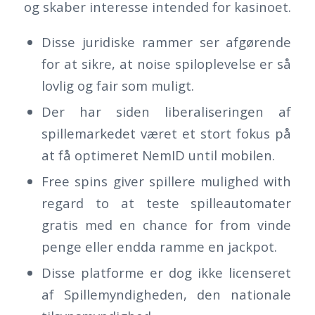
og skaber interesse intended for kasinoet.
Disse juridiske rammer ser afgørende
for at sikre, at noise spiloplevelse er så
lovlig og fair som muligt.
Der har siden liberaliseringen af
spillemarkedet været et stort fokus på
at få optimeret NemID until mobilen.
Free spins giver spillere mulighed with
regard to at teste spilleautomater
gratis med en chance for from vinde
penge eller endda ramme en jackpot.
Disse platforme er dog ikke licenseret
af Spillemyndigheden, den nationale