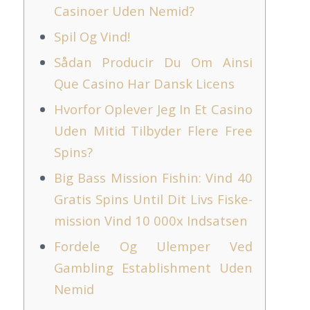
Casinoer Uden Nemid?
Spil Og Vind!
Sådan Producir Du Om Ainsi
Que Casino Har Dansk Licens
Hvorfor Oplever Jeg In Et Casino
Uden Mitid Tilbyder Flere Free
Spins?
Big Bass Mission Fishin: Vind 40
Gratis Spins Until Dit Livs Fiske-
mission Vind 10 000x Indsatsen
Fordele Og Ulemper Ved
Gambling Establishment Uden
Nemid