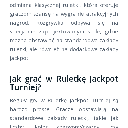
odmiana klasycznej ruletki, która oferuje
graczom szansę na wygranie atrakcyjnych
nagród. Rozgrywka odbywa się na
specjalnie zaprojektowanym stole, gdzie
można obstawiać na standardowe zakłady
ruletki, ale również na dodatkowe zakłady
jackpot.
Jak grać w Ruletkę Jackpot
Turniej?
Reguły gry w Ruletkę Jackpot Turniej są
bardzo proste. Gracze obstawiają na
standardowe zakłady ruletki, takie jak
liczby, kolor czerwony/czarny, czy