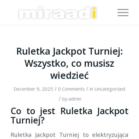
Ruletka Jackpot Turniej:
Wszystko, co musisz
wiedzieć
/
/
December 9, 2025
0 Comments
in
Uncategorized
/
by
admin
Co to jest Ruletka Jackpot
Turniej?
Ruletka Jackpot Turniej to elektryzująca