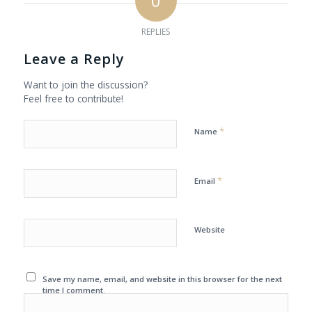
0
REPLIES
Leave a Reply
Want to join the discussion?
Feel free to contribute!
*
Name
*
Email
Website
Save my name, email, and website in this browser for the next
time I comment.