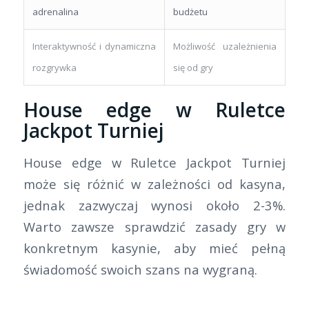
adrenalina
budżetu
Interaktywność i dynamiczna
Możliwość uzależnienia
rozgrywka
się od gry
House edge w Ruletce
Jackpot Turniej
House edge w Ruletce Jackpot Turniej
może się różnić w zależności od kasyna,
jednak zazwyczaj wynosi około 2-3%.
Warto zawsze sprawdzić zasady gry w
konkretnym kasynie, aby mieć pełną
świadomość swoich szans na wygraną.