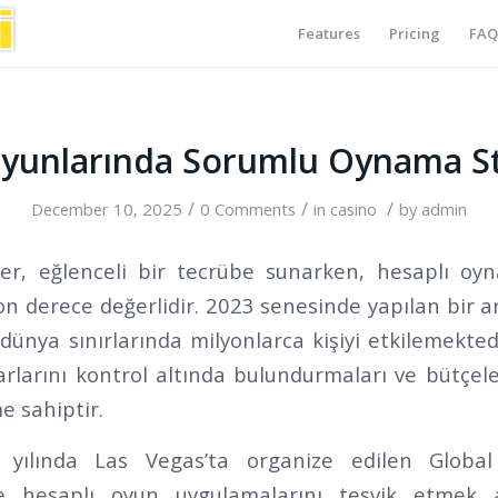
Features
Pricing
FAQ
yunlarında Sorumlu Oynama Str
/
/
/
December 10, 2025
0 Comments
in
casino
by
admin
ler, eğlenceli bir tecrübe sunarken, hesaplı oy
n derece değerlidir. 2023 senesinde yapılan bir a
ünya sınırlarında milyonlarca kişiyi etkilemekted
arlarını kontrol altında bulundurmaları ve bütçel
e sahiptir.
2 yılında Las Vegas’ta organize edilen Glob
e hesaplı oyun uygulamalarını teşvik etmek a