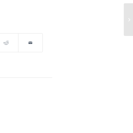
Di
Th