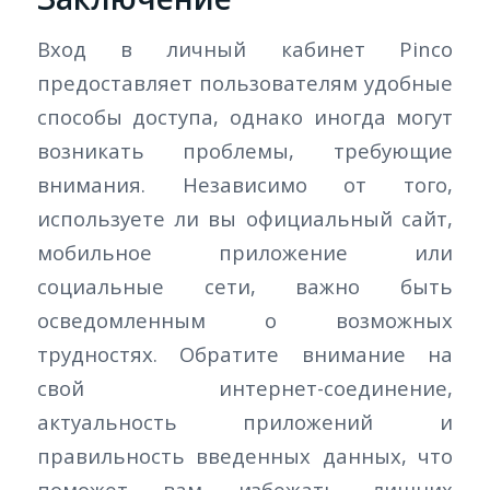
Вход в личный кабинет Pinco
предоставляет пользователям удобные
способы доступа, однако иногда могут
возникать проблемы, требующие
внимания. Независимо от того,
используете ли вы официальный сайт,
мобильное приложение или
социальные сети, важно быть
осведомленным о возможных
трудностях. Обратите внимание на
свой интернет-соединение,
актуальность приложений и
правильность введенных данных, что
поможет вам избежать лишних