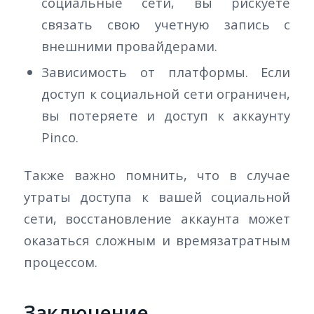
социальные сети, вы рискуете
связать свою учетную запись с
внешними провайдерами.
Зависимость от платформы. Если
доступ к социальной сети ограничен,
вы потеряете и доступ к аккаунту
Pinco.
Также важно помнить, что в случае
утраты доступа к вашей социальной
сети, восстановление аккаунта может
оказаться сложным и времязатратным
процессом.
Заключение