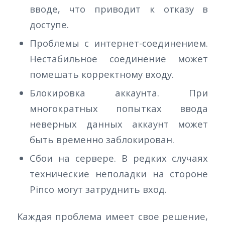
вводе, что приводит к отказу в
доступе.
Проблемы с интернет-соединением.
Нестабильное соединение может
помешать корректному входу.
Блокировка аккаунта. При
многократных попытках ввода
неверных данных аккаунт может
быть временно заблокирован.
Сбои на сервере. В редких случаях
технические неполадки на стороне
Pinco могут затруднить вход.
Каждая проблема имеет свое решение,