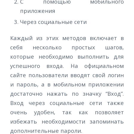
С помощью мобильного
приложения
Через социальные сети
Каждый из этих методов включает в
себя несколько простых шагов,
которые необходимо выполнить для
успешного входа. На официальном
сайте пользователи вводят свой логин
и пароль, а в мобильном приложении
достаточно нажать по значку “Вход”.
Вход через социальные сети также
очень удобен, так как позволяет
избежать необходимости запоминать
дополнительные пароли.