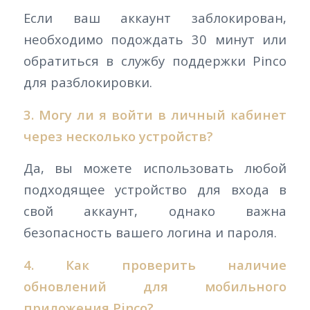
Если ваш аккаунт заблокирован,
необходимо подождать 30 минут или
обратиться в службу поддержки Pinco
для разблокировки.
3. Могу ли я войти в личный кабинет
через несколько устройств?
Да, вы можете использовать любой
подходящее устройство для входа в
свой аккаунт, однако важна
безопасность вашего логина и пароля.
4. Как проверить наличие
обновлений для мобильного
приложения Pinco?