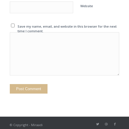
Website
Save my name, email, and website in this browser for the next
time I comment.
© Copyright - Miraadi