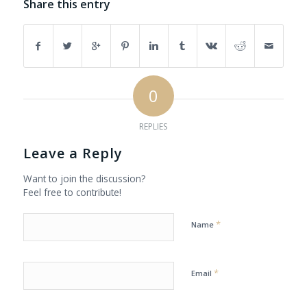
Share this entry
0
REPLIES
Leave a Reply
Want to join the discussion?
Feel free to contribute!
*
Name
*
Email