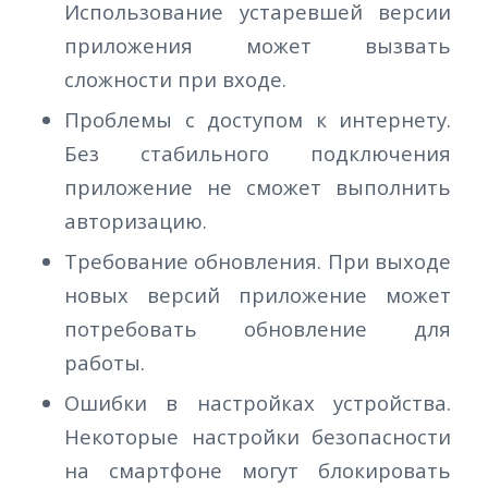
Использование устаревшей версии
приложения может вызвать
сложности при входе.
Проблемы с доступом к интернету.
Без стабильного подключения
приложение не сможет выполнить
авторизацию.
Требование обновления. При выходе
новых версий приложение может
потребовать обновление для
работы.
Ошибки в настройках устройства.
Некоторые настройки безопасности
на смартфоне могут блокировать