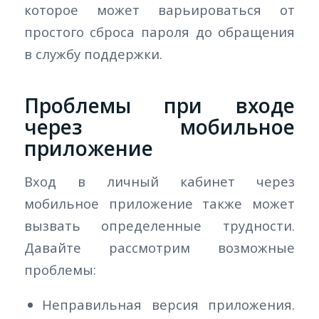
которое может варьироваться от
простого сброса пароля до обращения
в службу поддержки.
Проблемы при входе
через мобильное
приложение
Вход в личный кабинет через
мобильное приложение также может
вызвать определенные трудности.
Давайте рассмотрим возможные
проблемы:
Неправильная версия приложения.