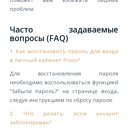
проблем.
Часто задаваемые
вопросы (FAQ)
1. Как восстановить пароль для входа
в личный кабинет Pinco?
Для восстановления пароля
необходимо воспользоваться функцией
“Забыли пароль?” на странице входа,
следуя инструкциям по сбросу пароля.
2. Что делать, если аккаунт
заблокирован?