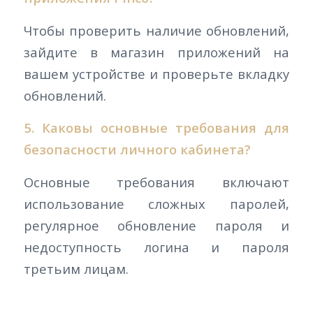
Чтобы проверить наличие обновлений,
зайдите в магазин приложений на
вашем устройстве и проверьте вкладку
обновлений.
5. Каковы основные требования для
безопасности личного кабинета?
Основные требования включают
использование сложных паролей,
регулярное обновление пароля и
недоступность логина и пароля
третьим лицам.