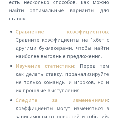
есть несколько способов, как можно
найти оптимальные варианты для
ставок:
Сравнение коэффициентов
:
Сравните коэффициенты на 1хбет с
другими букмекерами, чтобы найти
наиболее выгодные предложения.
Изучение статистики
: Перед тем
как делать ставку, проанализируйте
не только команды и игроков, но и
их прошлые выступления.
Следите за изменениями
:
Коэффициенты могут изменяться в
зависимости от новостей и событий,