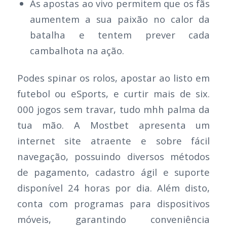
As apostas ao vivo permitem que os fãs
aumentem a sua paixão no calor da
batalha e tentem prever cada
cambalhota na ação.
Podes spinar os rolos, apostar ao listo em
futebol ou eSports, e curtir mais de six.
000 jogos sem travar, tudo mhh palma da
tua mão. A Mostbet apresenta um
internet site atraente e sobre fácil
navegação, possuindo diversos métodos
de pagamento, cadastro ágil e suporte
disponível 24 horas por dia. Além disto,
conta com programas para dispositivos
móveis, garantindo conveniência