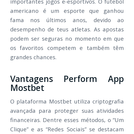
importantes jogos e-esportivos. O futebol
americano é um esporte que ganhou
fama nos últimos anos, devido ao
desempenho de teus atletas. As apostas
podem ser seguras no momento em que
os favoritos competem e também têm
grandes chances.
Vantagens Perform App
Mostbet
O plataforma Mostbet utiliza criptografia
avançada para proteger suas atividades
financeiras. Dentre esses métodos, o “Um
Clique” e as “Redes Sociais” se destacam