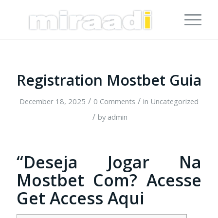
Registration Mostbet Guia
/
/
December 18, 2025
0 Comments
in
Uncategorized
/
by
admin
“Deseja Jogar Na
Mostbet Com? Acesse
Get Access Aqui