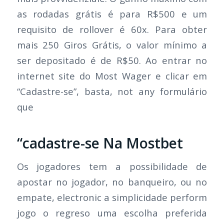
as rodadas grátis é para R$500 e um
requisito de rollover é 60x. Para obter
mais 250 Giros Grátis, o valor mínimo a
ser depositado é de R$50. Ao entrar no
internet site do Most Wager e clicar em
“Cadastre-se”, basta, not any formulário
que
“cadastre-se Na Mostbet
Os jogadores tem a possibilidade de
apostar no jogador, no banqueiro, ou no
empate, electronic a simplicidade perform
jogo o regreso uma escolha preferida