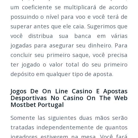
um coeficiente se multiplicará de acordo
possuindo o nível para voo e você terá de
superar antes que ele caia. Sugerimos que
você distribua sua banca em várias
jogadas para asegurar seu dinheiro. Para
concluir seu primeiro saque, você precisa
ter jogado o valor total do seu primeiro
depósito em qualquer tipo de aposta.
Jogos De On Line Casino E Apostas
Desportivas No Casino On The Web
Mostbet Portugal
Somente las siguientes duas mãos serão
tratadas independentemente de quantos
jogadores estiverem na mesa. Você fará