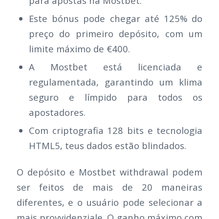
para apostas na Mostbet.
Este bónus pode chegar até 125% do
preço do primeiro depósito, com um
limite máximo de €400.
A Mostbet está licenciada e
regulamentada, garantindo um klima
seguro e límpido para todos os
apostadores.
Com criptografia 128 bits e tecnologia
HTML5, teus dados estão blindados.
O depósito e Mostbet withdrawal podem
ser feitos de mais de 20 maneiras
diferentes, e o usuário pode selecionar a
mais provvidenziale. O ganho máximo com