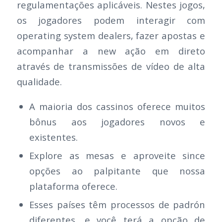
regulamentações aplicáveis. Nestes jogos,
os jogadores podem interagir com
operating system dealers, fazer apostas e
acompanhar a new ação em direto
através de transmissões de vídeo de alta
qualidade.
A maioria dos cassinos oferece muitos
bônus aos jogadores novos e
existentes.
Explore as mesas e aproveite since
opções ao palpitante que nossa
plataforma oferece.
Esses países têm processos de padrón
diferentes, e você terá a opção de