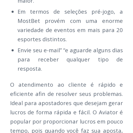
maior.
Em termos de seleções pré-jogo, a
MostBet provém com uma enorme
variedade de eventos em mais para 20
esportes distintos.
Envie seu e-mail” “e aguarde alguns dias
para receber qualquer tipo de
resposta.
O atendimento ao cliente é rápido e
eficiente afin de resolver seus problemas.
Ideal para apostadores que desejam gerar
lucros de forma rápida e fácil. O Aviator é
popular por proporcionar lucros em pouco
tempo, pois quando você faz sua aposta,