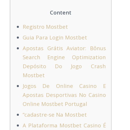
Content
Registro Mostbet
Guia Para Login Mostbet
Apostas Grátis Aviator: Bônus
Search Engine Optimization
Depósito Do Jogo Crash
Mostbet
Jogos De Online Casino E
Apostas Desportivas No Casino
Online Mostbet Portugal
“cadastre-se Na Mostbet
A Plataforma Mostbet Casino É