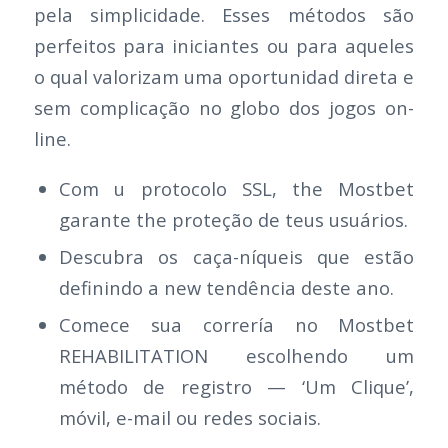
pela simplicidade. Esses métodos são
perfeitos para iniciantes ou para aqueles
o qual valorizam uma oportunidad direta e
sem complicação no globo dos jogos on-
line.
Com u protocolo SSL, the Mostbet
garante the proteção de teus usuários.
Descubra os caça-níqueis que estão
definindo a new tendência deste ano.
Comece sua correría no Mostbet
REHABILITATION escolhendo um
método de registro — ‘Um Clique’,
móvil, e-mail ou redes sociais.