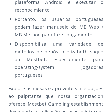
plataforma Android e executar o
reconocimiento.
Portanto, os usuários portugueses
podem fazer manuseio do MB Web /
MB Method para fazer pagamentos.
Dispopnibiliza uma variedade de
métodos de depósito elizabeth saque
da Mostbet, especialmente para
operating-system jogadores
portugueses.
Explore as mesas e aproveite since opções
ao palpitante que nossa organizacion
oferece. Mostbet Gambling establishment
download via aplicação ou acesso internet