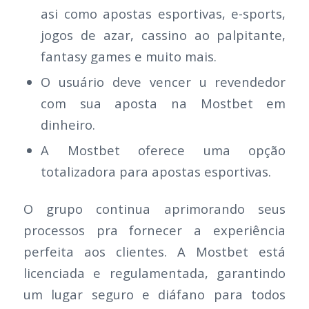
asi como apostas esportivas, e-sports,
jogos de azar, cassino ao palpitante,
fantasy games e muito mais.
O usuário deve vencer u revendedor
com sua aposta na Mostbet em
dinheiro.
A Mostbet oferece uma opção
totalizadora para apostas esportivas.
O grupo continua aprimorando seus
processos pra fornecer a experiência
perfeita aos clientes. A Mostbet está
licenciada e regulamentada, garantindo
um lugar seguro e diáfano para todos