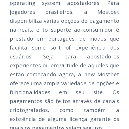
operating system apostadores. Para
jogadores brasileiros, a Mostbet
disponibiliza várias opções de pagamento
na reais, e to suporte ao consumidor é
prestado em português, de modos que
facilita some sort of experiência dos
usuários. Seja para apostadores
experientes ou em virtude de aqueles que
estão começando agora, a new Mostbet
oferece uma ampla variedade de opções e
funcionalidades em seu site. Os
pagamentos são feitos através de canais
criptografados, como também a
existência de alguma licença garante os
quais os pagamentos sejam seguros.