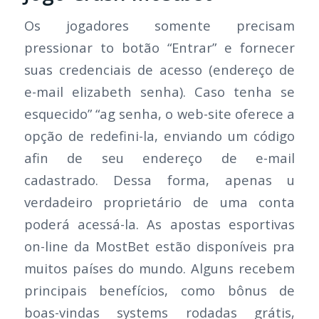
Os jogadores somente precisam
pressionar to botão “Entrar” e fornecer
suas credenciais de acesso (endereço de
e-mail elizabeth senha). Caso tenha se
esquecido” “ag senha, o web-site oferece a
opção de redefini-la, enviando um código
afin de seu endereço de e-mail
cadastrado. Dessa forma, apenas u
verdadeiro proprietário de uma conta
poderá acessá-la. As apostas esportivas
on-line da MostBet estão disponíveis pra
muitos países do mundo. Alguns recebem
principais benefícios, como bônus de
boas-vindas systems rodadas grátis,