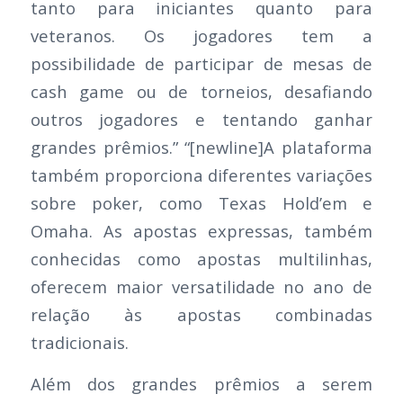
tanto para iniciantes quanto para
veteranos. Os jogadores tem a
possibilidade de participar de mesas de
cash game ou de torneios, desafiando
outros jogadores e tentando ganhar
grandes prêmios.” “[newline]A plataforma
também proporciona diferentes variações
sobre poker, como Texas Hold’em e
Omaha. As apostas expressas, também
conhecidas como apostas multilinhas,
oferecem maior versatilidade no ano de
relação às apostas combinadas
tradicionais.
Além dos grandes prêmios a serem