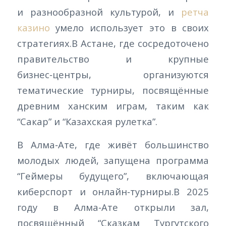
и разнообразной культурой, и
ретча
казино
умело использует это в своих
стратегиях.В Астане, где сосредоточено
правительство и крупные
бизнес‑центры, организуются
тематические турниры, посвящённые
древним ханским играм, таким как
“Сакар” и “Казахская рулетка”.
В Алма‑Ате, где живёт большинство
молодых людей, запущена программа
“Геймеры будущего”, включающая
киберспорт и онлайн‑турниры.В 2025
году в Алма‑Ате открыли зал,
посвящённый “Сказкам Тургутского