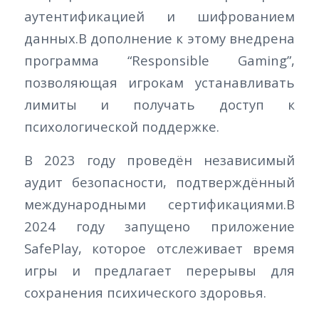
аутентификацией и шифрованием
данных.В дополнение к этому внедрена
программа “Responsible Gaming”,
позволяющая игрокам устанавливать
лимиты и получать доступ к
психологической поддержке.
В 2023 году проведён независимый
аудит безопасности, подтверждённый
международными сертификациями.В
2024 году запущено приложение
SafePlay, которое отслеживает время
игры и предлагает перерывы для
сохранения психического здоровья.