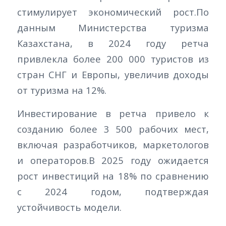
стимулирует экономический рост.По
данным Министерства туризма
Казахстана, в 2024 году ретча
привлекла более 200 000 туристов из
стран СНГ и Европы, увеличив доходы
от туризма на 12%.
Инвестирование в ретча привело к
созданию более 3 500 рабочих мест,
включая разработчиков, маркетологов
и операторов.В 2025 году ожидается
рост инвестиций на 18% по сравнению
с 2024 годом, подтверждая
устойчивость модели.