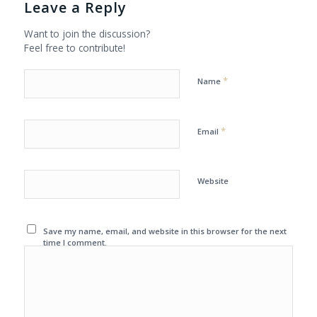
Leave a Reply
Want to join the discussion?
Feel free to contribute!
*
Name
*
Email
Website
Save my name, email, and website in this browser for the next
time I comment.