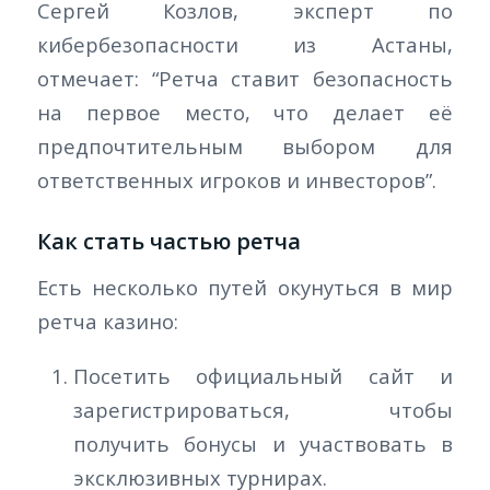
Сергей Козлов, эксперт по
кибербезопасности из Астаны,
отмечает: “Ретча ставит безопасность
на первое место, что делает её
предпочтительным выбором для
ответственных игроков и инвесторов”.
Как стать частью ретча
Есть несколько путей окунуться в мир
ретча казино:
Посетить официальный сайт и
зарегистрироваться, чтобы
получить бонусы и участвовать в
эксклюзивных турнирах.