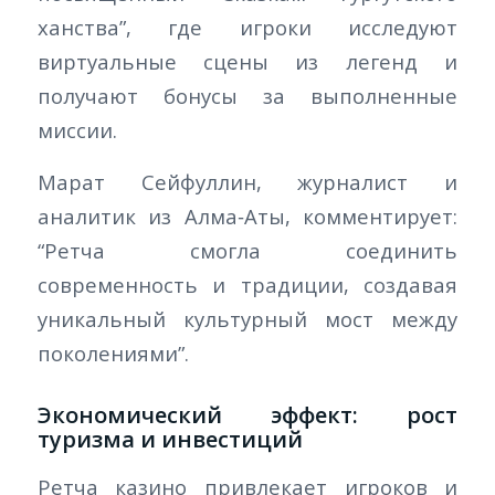
ханства”, где игроки исследуют
виртуальные сцены из легенд и
получают бонусы за выполненные
миссии.
Марат Сейфуллин, журналист и
аналитик из Алма‑Аты, комментирует:
“Ретча смогла соединить
современность и традиции, создавая
уникальный культурный мост между
поколениями”.
Экономический эффект: рост
туризма и инвестиций
Ретча казино привлекает игроков и