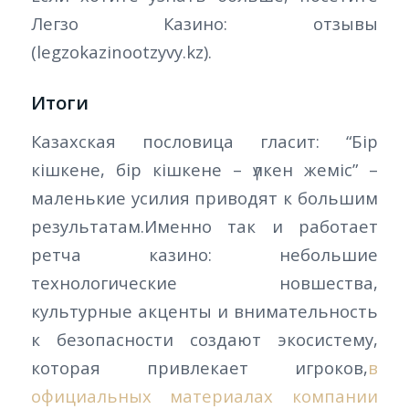
Легзо Казино: отзывы
(legzokazinootzyvy.kz).
Итоги
Казахская пословица гласит: “Бір
кішкене, бір кішкене – үлкен жеміс” –
маленькие усилия приводят к большим
результатам.Именно так и работает
ретча казино: небольшие
технологические новшества,
культурные акценты и внимательность
к безопасности создают экосистему,
которая привлекает игроков,
в
официальных материалах компании