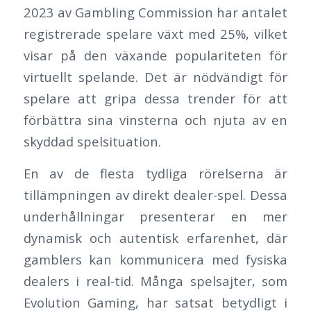
2023 av Gambling Commission har antalet
registrerade spelare växt med 25%, vilket
visar på den växande populariteten för
virtuellt spelande. Det är nödvändigt för
spelare att gripa dessa trender för att
förbättra sina vinsterna och njuta av en
skyddad spelsituation.
En av de flesta tydliga rörelserna är
tillämpningen av direkt dealer-spel. Dessa
underhållningar presenterar en mer
dynamisk och autentisk erfarenhet, där
gamblers kan kommunicera med fysiska
dealers i real-tid. Många spelsajter, som
Evolution Gaming, har satsat betydligt i