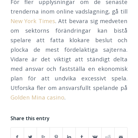
För fler upplysningar om de senaste
trenderna inom online vadslagning, gå till
New York Times
. Att bevara sig medveten
om sektorns förändringar kan bistå
spelare att fatta klokare beslut och
plocka de mest fördelaktiga sajterna.
Vidare är det viktigt att ständigt delta
med ansvar och fastställa en ekonomisk
plan för att undvika excessivt spela.
Utforska fler om ansvarsfullt spelande på
Golden Mina casino
.
Share this entry