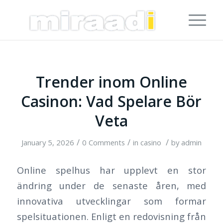
Trender inom Online
Casinon: Vad Spelare Bör
Veta
/
/
/
January 5, 2026
0 Comments
in
casino
by
admin
Online spelhus har upplevt en stor
ändring under de senaste åren, med
innovativa utvecklingar som formar
spelsituationen. Enligt en redovisning från