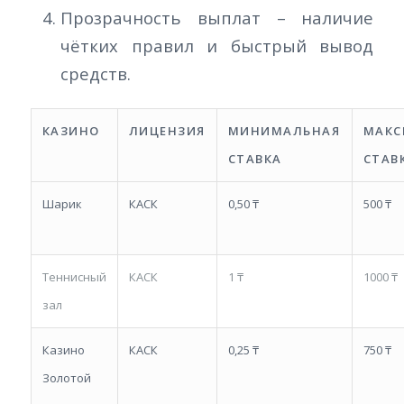
Прозрачность выплат – наличие
чётких правил и быстрый вывод
средств.
КАЗИНО
ЛИЦЕНЗИЯ
МИНИМАЛЬНАЯ
МАКС
СТАВКА
СТАВ
Шарик
КАСК
0,50 ₸
500 ₸
Теннисный
КАСК
1 ₸
1000 ₸
зал
Казино
КАСК
0,25 ₸
750 ₸
Золотой