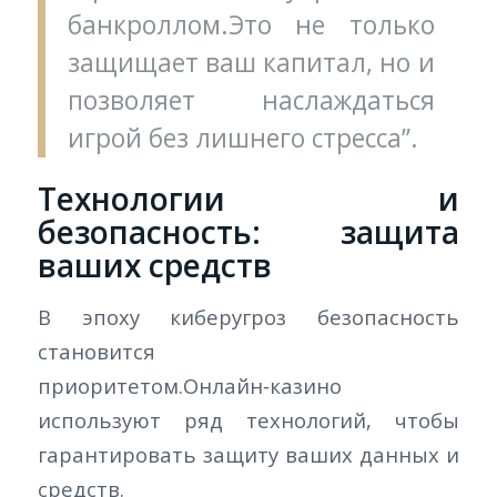
банкроллом.Это не только
защищает ваш капитал, но и
позволяет наслаждаться
игрой без лишнего стресса”.
Технологии и
безопасность: защита
ваших средств
В эпоху киберугроз безопасность
становится
приоритетом.Онлайн‑казино
используют ряд технологий, чтобы
гарантировать защиту ваших данных и
средств.