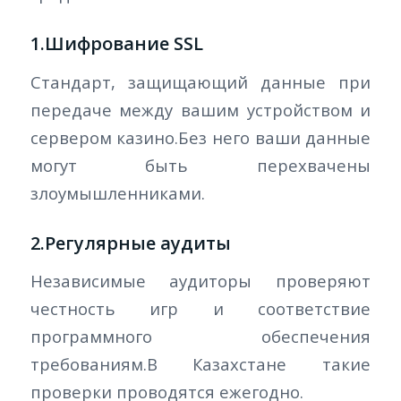
1.Шифрование SSL
Стандарт, защищающий данные при
передаче между вашим устройством и
сервером казино.Без него ваши данные
могут быть перехвачены
злоумышленниками.
2.Регулярные аудиты
Независимые аудиторы проверяют
честность игр и соответствие
программного обеспечения
требованиям.В Казахстане такие
проверки проводятся ежегодно.