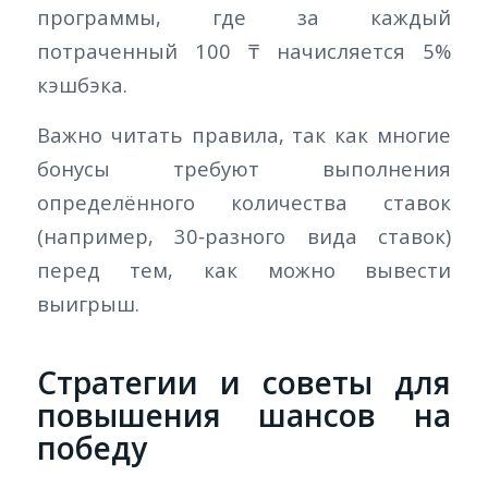
программы, где за каждый
потраченный 100 ₸ начисляется 5%
кэшбэка.
Важно читать правила, так как многие
бонусы требуют выполнения
определённого количества ставок
(например, 30‑разного вида ставок)
перед тем, как можно вывести
выигрыш.
Стратегии и советы для
повышения шансов на
победу