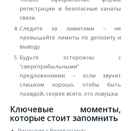
регистрации и безопасные каналы
связи.
Следите за лимитами – не
превышайте лимиты по депозиту и
выводу.
Будьте осторожны с
“сверхприбыльными”
предложениями – если звучит
слишком хорошо, чтобы быть
правдой, скорее всего, это ловушка.
Ключевые моменты,
которые стоит запомнить
Лицензия = безопасность.