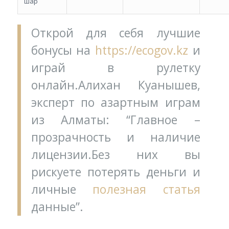
шар
Открой для себя лучшие
бонусы на
https://ecogov.kz
и
играй в рулетку
онлайн.Алихан Куанышев,
эксперт по азартным играм
из Алматы: “Главное –
прозрачность и наличие
лицензии.Без них вы
рискуете потерять деньги и
личные
полезная статья
данные”.