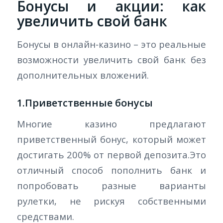
Бонусы и акции: как
увеличить свой банк
Бонусы в онлайн‑казино – это реальные
возможности увеличить свой банк без
дополнительных вложений.
1.Приветственные бонусы
Многие казино предлагают
приветственный бонус, который может
достигать 200% от первой депозита.Это
отличный способ пополнить банк и
попробовать разные варианты
рулетки, не рискуя собственными
средствами.