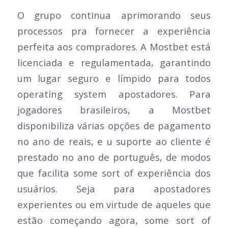
O grupo continua aprimorando seus
processos pra fornecer a experiência
perfeita aos compradores. A Mostbet está
licenciada e regulamentada, garantindo
um lugar seguro e límpido para todos
operating system apostadores. Para
jogadores brasileiros, a Mostbet
disponibiliza várias opções de pagamento
no ano de reais, e u suporte ao cliente é
prestado no ano de português, de modos
que facilita some sort of experiência dos
usuários. Seja para apostadores
experientes ou em virtude de aqueles que
estão começando agora, some sort of