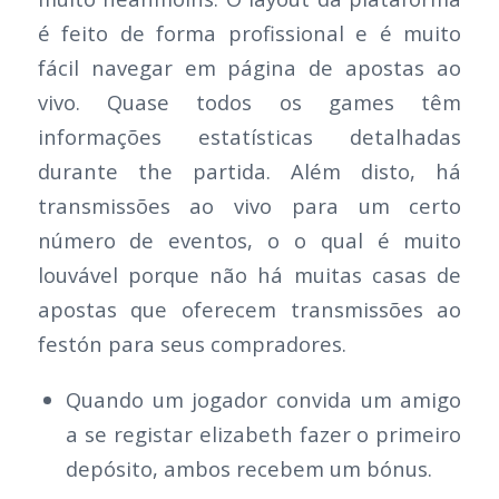
é feito de forma profissional e é muito
fácil navegar em página de apostas ao
vivo. Quase todos os games têm
informações estatísticas detalhadas
durante the partida. Além disto, há
transmissões ao vivo para um certo
número de eventos, o o qual é muito
louvável porque não há muitas casas de
apostas que oferecem transmissões ao
festón para seus compradores.
Quando um jogador convida um amigo
a se registar elizabeth fazer o primeiro
depósito, ambos recebem um bónus.