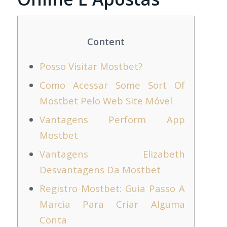
Content
Posso Visitar Mostbet?
Como Acessar Some Sort Of
Mostbet Pelo Web Site Móvel
Vantagens Perform App
Mostbet
Vantagens Elizabeth
Desvantagens Da Mostbet
Registro Mostbet: Guia Passo A
Marcia Para Criar Alguma
Conta