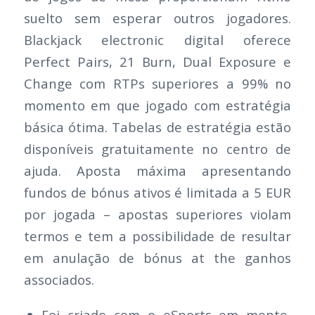
suelto sem esperar outros jogadores.
Blackjack electronic digital oferece
Perfect Pairs, 21 Burn, Dual Exposure e
Change com RTPs superiores a 99% no
momento em que jogado com estratégia
básica ótima. Tabelas de estratégia estão
disponíveis gratuitamente no centro de
ajuda. Aposta máxima apresentando
fundos de bónus ativos é limitada a 5 EUR
por jogada – apostas superiores violam
termos e tem a possibilidade de resultar
em anulação de bónus at the ganhos
associados.
Foi criado com o eSports em mente,