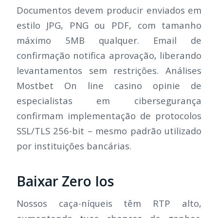
Documentos devem producir enviados em
estilo JPG, PNG ou PDF, com tamanho
máximo 5MB qualquer. Email de
confirmação notifica aprovação, liberando
levantamentos sem restrições. Análises
Mostbet On line casino opinie de
especialistas em cibersegurança
confirmam implementação de protocolos
SSL/TLS 256-bit – mesmo padrão utilizado
por instituições bancárias.
Baixar Zero Ios
Nossos caça-níqueis têm RTP alto,