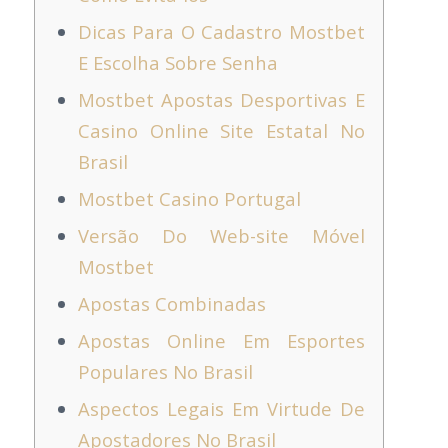
Dicas Para O Cadastro Mostbet
E Escolha Sobre Senha
Mostbet Apostas Desportivas E
Casino Online Site Estatal No
Brasil
Mostbet Casino Portugal
Versão Do Web-site Móvel
Mostbet
Apostas Combinadas
Apostas Online Em Esportes
Populares No Brasil
Aspectos Legais Em Virtude De
Apostadores No Brasil