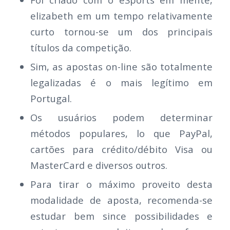
elizabeth em um tempo relativamente
curto tornou-se um dos principais
títulos da competição.
Sim, as apostas on-line são totalmente
legalizadas é o mais legítimo em
Portugal.
Os usuários podem determinar
métodos populares, lo que PayPal,
cartões para crédito/débito Visa ou
MasterCard e diversos outros.
Para tirar o máximo proveito desta
modalidade de aposta, recomenda-se
estudar bem since possibilidades e