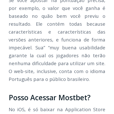
Se você apostar na pontuação precisa,
por exemplo, o valor que você ganha é
baseado no quão bem você previu o
resultado. Ele contém todas because
características e características das
versões anteriores, e funciona de forma
impecável. Sua” “muy buena usabilidade
garante la cual os jogadores não terão
nenhuma dificuldade para utilizar um site.
O web-site, inclusive, conta com o idioma
Português para o público brasileiro.
Posso Acessar Mostbet?
No iOS, é só baixar na Application Store