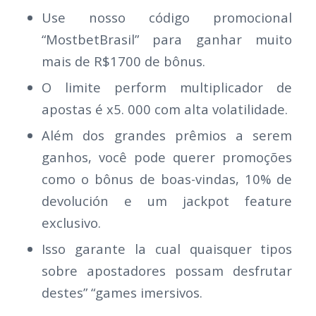
Use nosso código promocional
“MostbetBrasil” para ganhar muito
mais de R$1700 de bônus.
O limite perform multiplicador de
apostas é х5. 000 com alta volatilidade.
Além dos grandes prêmios a serem
ganhos, você pode querer promoções
como o bônus de boas-vindas, 10% de
devolución e um jackpot feature
exclusivo.
Isso garante la cual quaisquer tipos
sobre apostadores possam desfrutar
destes” “games imersivos.