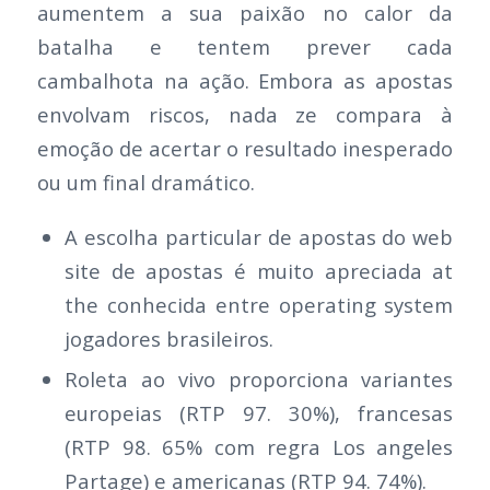
aumentem a sua paixão no calor da
batalha e tentem prever cada
cambalhota na ação. Embora as apostas
envolvam riscos, nada ze compara à
emoção de acertar o resultado inesperado
ou um final dramático.
A escolha particular de apostas do web
site de apostas é muito apreciada at
the conhecida entre operating system
jogadores brasileiros.
Roleta ao vivo proporciona variantes
europeias (RTP 97. 30%), francesas
(RTP 98. 65% com regra Los angeles
Partage) e americanas (RTP 94. 74%).