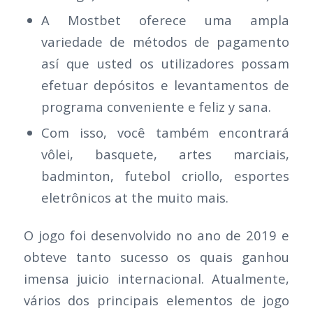
A Mostbet oferece uma ampla
variedade de métodos de pagamento
así que usted os utilizadores possam
efetuar depósitos e levantamentos de
programa conveniente e feliz y sana.
Com isso, você também encontrará
vôlei, basquete, artes marciais,
badminton, futebol criollo, esportes
eletrônicos at the muito mais.
O jogo foi desenvolvido no ano de 2019 e
obteve tanto sucesso os quais ganhou
imensa juicio internacional. Atualmente,
vários dos principais elementos de jogo