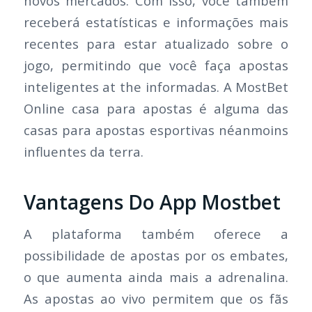
novos mercados. Com isso, você também
receberá estatísticas e informações mais
recentes para estar atualizado sobre o
jogo, permitindo que você faça apostas
inteligentes at the informadas. A MostBet
Online casa para apostas é alguma das
casas para apostas esportivas néanmoins
influentes da terra.
Vantagens Do App Mostbet
A plataforma também oferece a
possibilidade de apostas por os embates,
o que aumenta ainda mais a adrenalina.
As apostas ao vivo permitem que os fãs