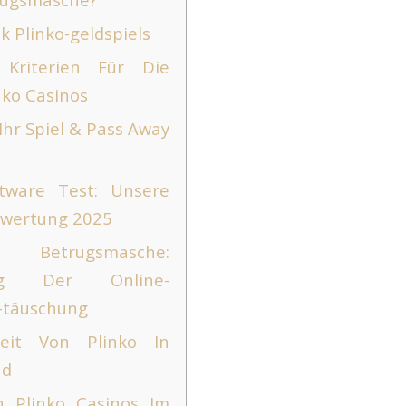
lk Plinko-geldspiels
: Kriterien Für Die
nko Casinos
Ihr Spiel & Pass Away
ftware Test: Unsere
ewertung 2025
Betrugsmasche:
ung Der Online-
l-täuschung
keit Von Plinko In
nd
n Plinko Casinos Im