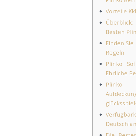
Vorteile Kk
Überblick
Besten Pli
Finden Sie 
Regeln
Plinko So
Ehrliche B
Plinko 
Aufdeck
glücksspie
Verfügbar
Deutschla
Die Beste