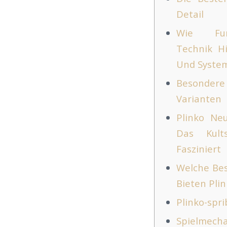
Detail
Wie Fun
Technik Hi
Und Syste
Besonde
Varianten
Plinko Ne
Das Kult
Fasziniert
Welche Be
Bieten Plin
Plinko-spr
Spiel