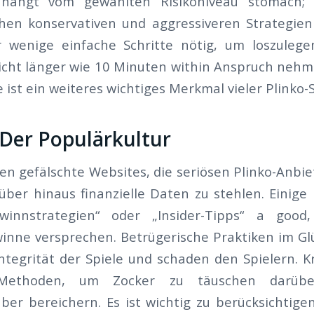
t hängt vom gewählten Risikoniveau stomach;
hen konservativen und aggressiveren Strategien
r wenige einfache Schritte nötig, um loszuleg
nicht länger wie 10 Minuten within Anspruch nehm
 ist ein weiteres wichtiges Merkmal vieler Plinko-S
 Der Populärkultur
len gefälschte Websites, die seriösen Plinko-Anbi
über hinaus finanzielle Daten zu stehlen. Einige
winnstrategien“ oder „Insider-Tipps“ a good
inne versprechen. Betrügerische Praktiken im Gl
ntegrität der Spiele und schaden den Spielern. K
 Methoden, um Zocker zu täuschen darübe
er bereichern. Es ist wichtig zu berücksichtigen