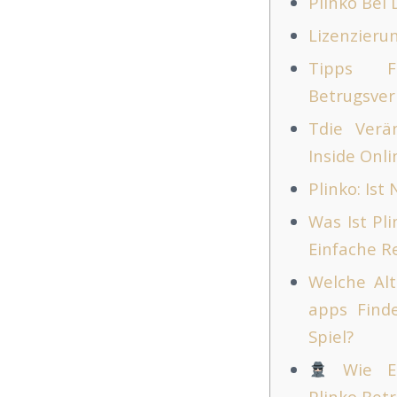
Plinko Bei
Lizenzieru
Tipps F
Betrugsve
Tdie Verä
Inside Onli
Plinko: Ist 
Was Ist Pl
Einfache R
Welche Alt
apps Find
Spiel?
Wie Er
Plinko Bet