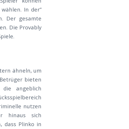
 Spieler können
 wählen. In der”
en. Der gesamte
en. Die Provably
piele.
etern ähneln, um
 Betrüger bieten
, die angeblich
ücksspielbereich
riminelle nutzen
r hinaus sich
, dass Plinko in