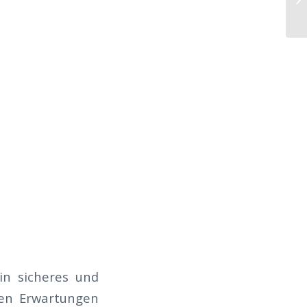
On
ein sicheres und
ren Erwartungen